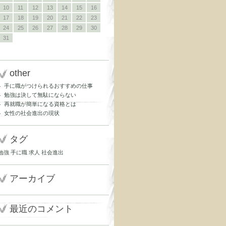
10
11
12
13
14
15
16
17
18
19
20
21
22
23
24
25
26
27
28
29
30
31
other
手に職がつけられるおすすめの仕事
勉強は決して無駄にならない
再就職が簡単になる資格とは
女性の社会進出の現状
タグ
勉強
手に職
求人
社会進出
アーカイブ
最近のコメント