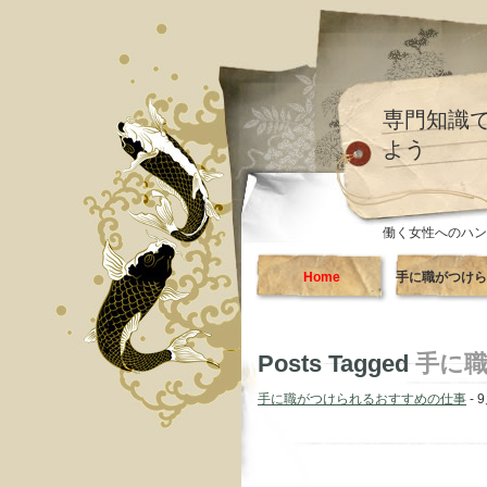
専門知識
よう
働く女性へのハン
Home
手に職がつけら
すすめの仕
Posts Tagged
手に
手に職がつけられるおすすめの仕事
- 9